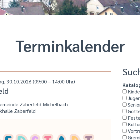
Termin­kalender
Suc
ag, 30.10.2026
(09:00 – 14:00 Uhr)
Katalo
eld
Kinder
Jugen
ngemeinde Zaberfeld-Michelbach
Senio
halle Zaberfeld
Gotte
Feste
Kultu
Vortr
Grem